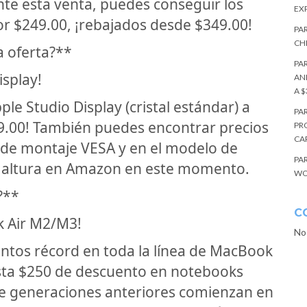
nte esta venta, puedes conseguir los
EX
r $249.00, ¡rebajados desde $349.00!
PA
CH
a oferta?**
PA
isplay!
AN
A 
e Studio Display (cristal estándar) a
PA
9.00! También puedes encontrar precios
PR
CAP
 de montaje VESA y en el modelo de
PA
 y altura en Amazon en este momento.
WO
?**
C
k Air M2/M3!
No
ntos récord en toda la línea de MacBook
sta $250 de descuento en notebooks
e generaciones anteriores comienzan en