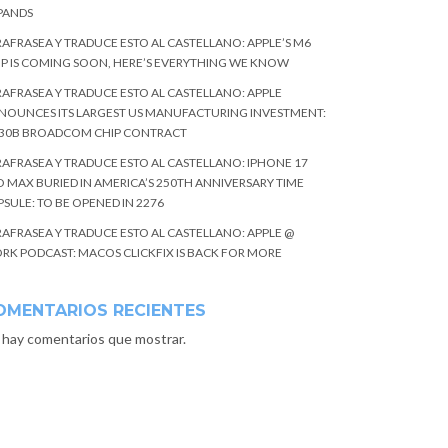
PANDS
RAFRASEA Y TRADUCE ESTO AL CASTELLANO: APPLE’S M6
IP IS COMING SOON, HERE’S EVERYTHING WE KNOW
RAFRASEA Y TRADUCE ESTO AL CASTELLANO: APPLE
NOUNCES ITS LARGEST US MANUFACTURING INVESTMENT:
$30B BROADCOM CHIP CONTRACT
RAFRASEA Y TRADUCE ESTO AL CASTELLANO: IPHONE 17
O MAX BURIED IN AMERICA’S 250TH ANNIVERSARY TIME
SULE: TO BE OPENED IN 2276
RAFRASEA Y TRADUCE ESTO AL CASTELLANO: APPLE @
RK PODCAST: MACOS CLICKFIX IS BACK FOR MORE
OMENTARIOS RECIENTES
 hay comentarios que mostrar.