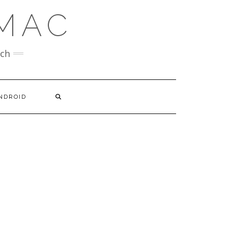
MAC
ech
NDROID