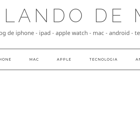
BLANDO DE 
og de iphone - ipad - apple watch - mac - android - t
HONE
MAC
APPLE
TECNOLOGIA
A