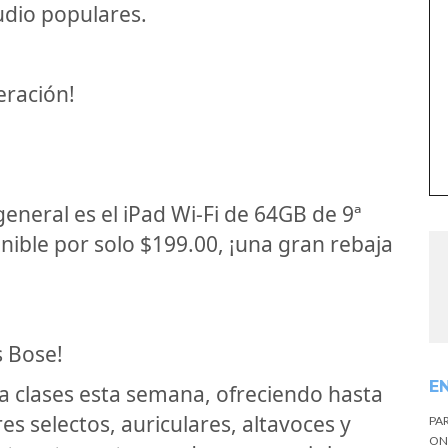
udio populares.
eración!
eneral es el iPad Wi-Fi de 64GB de 9ª
nible por solo $199.00, ¡una gran rebaja
s Bose!
E
a clases esta semana, ofreciendo hasta
s selectos, auriculares, altavoces y
PA
ON