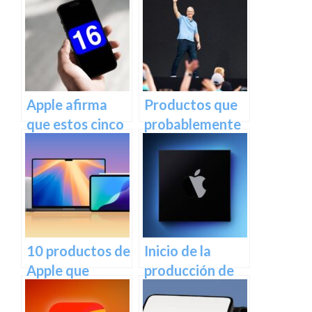
serán
productos más
descontinuados
adelante este
la próxima
mes.
semana
Apple afirma
Productos que
que estos cinco
probablemente
cambios hacen
no se
que los modelos
presentarán en
de iPhone 16
el evento de
sean más fáciles
Apple la próxima
de reparar
semana
10 productos de
Inicio de la
Apple que
producción de
probablemente
prueba de la
serán
próxima