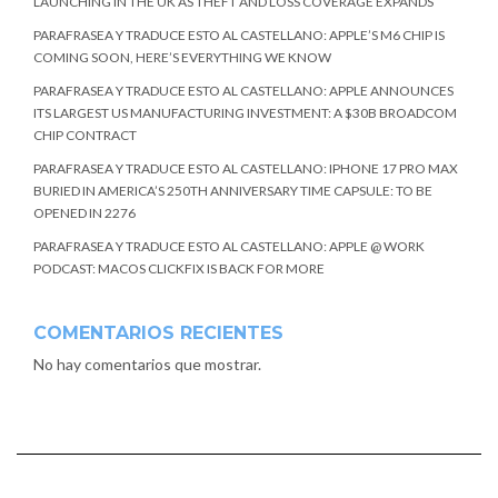
LAUNCHING IN THE UK AS THEFT AND LOSS COVERAGE EXPANDS
PARAFRASEA Y TRADUCE ESTO AL CASTELLANO: APPLE’S M6 CHIP IS
COMING SOON, HERE’S EVERYTHING WE KNOW
PARAFRASEA Y TRADUCE ESTO AL CASTELLANO: APPLE ANNOUNCES
ITS LARGEST US MANUFACTURING INVESTMENT: A $30B BROADCOM
CHIP CONTRACT
PARAFRASEA Y TRADUCE ESTO AL CASTELLANO: IPHONE 17 PRO MAX
BURIED IN AMERICA’S 250TH ANNIVERSARY TIME CAPSULE: TO BE
OPENED IN 2276
PARAFRASEA Y TRADUCE ESTO AL CASTELLANO: APPLE @ WORK
PODCAST: MACOS CLICKFIX IS BACK FOR MORE
COMENTARIOS RECIENTES
No hay comentarios que mostrar.