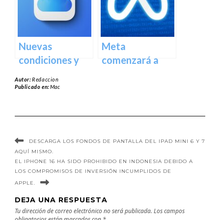
Título SEO:
Refurbished de
«Mejora tu
Apple en estos
setup de Mac
Países
Nuevas
Meta
con estos
condiciones y
comenzará a
increíbles
términos
utilizar tus
accesorios»
Autor:
Redaccion
actualizados de
datos para
Publicado en:
Mac
iCloud de Apple
entrenar su IA la
que entrarán en
próxima
vigencia la
semana, pero es
próxima
posible que
DESCARGA LOS FONDOS DE PANTALLA DEL IPAD MINI 6 Y 7
AQUÍ MISMO.
semana.
puedas optar
EL IPHONE 16 HA SIDO PROHIBIDO EN INDONESIA DEBIDO A
por no
LOS COMPROMISOS DE INVERSIÓN INCUMPLIDOS DE
participar
APPLE.
DEJA UNA RESPUESTA
Tu dirección de correo electrónico no será publicada.
Los campos
obligatorios están marcados con
*