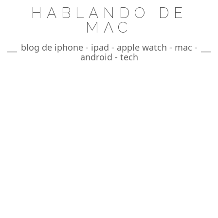
Saltar
HABLANDO DE
al
MAC
contenido
blog de iphone - ipad - apple watch - mac -
android - tech