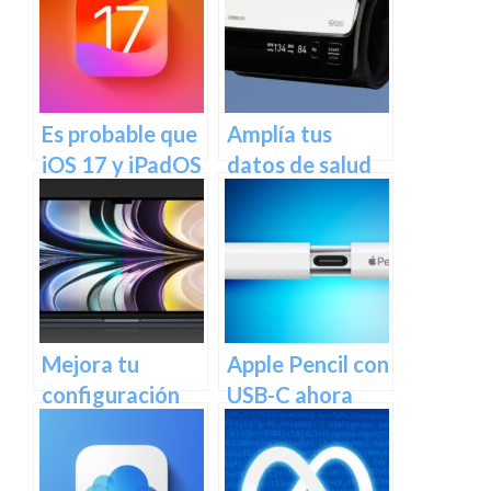
descontinuados
generación de
el próximo mes
tecnología de
chips de Apple
comenzará la
Es probable que
Amplía tus
próxima semana
iOS 17 y iPadOS
datos de salud
17 sean
de Apple con
lanzados
estos monitores
simultáneamente
inteligentes de
este otoño, a
presión arterial
diferencia del
[Actualizado] –
año pasado.
¡Mejora tu salud
Mejora tu
Apple Pencil con
con estos
configuración
USB-C ahora
dispositivos!
de Mac con
disponible en la
estos
Tienda de
accesorios –
Productos