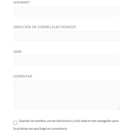
NOMBRE
*
observador de
la junta en
acuerdo de IA
DIRECCIÓN DE CORREO ELECTRÓNICO
*
de iOS 18»
WEB
COMENTAR
Guardar mi nombre, correo electrónico y sitio web en este navegador para
la próxima vez que haga un comentario.