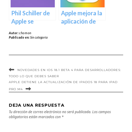
Phil Schiller de
Apple mejora la
Apple se
aplicación de
desempeñará
Fotos en iOS 18
Autor:
chomon
como
en su quinta
Publicado en:
Sin categoría
observador de
beta
la junta de
OpenAI como
parte del
NOVEDADES EN IOS 18.1 BETA 4 PARA DESARROLLADORES:
TODO LO QUE DEBES SABER
acuerdo de IA
APPLE DETIENE LA ACTUALIZACIÓN DE IPADOS 18 PARA IPAD
de iOS 18 –
PRO M4
Título SEO en
Español: «Phil
DEJA UNA RESPUESTA
Schiller de Apple
Tu dirección de correo electrónico no será publicada.
Los campos
obligatorios están marcados con
*
se une a OpenAI
como