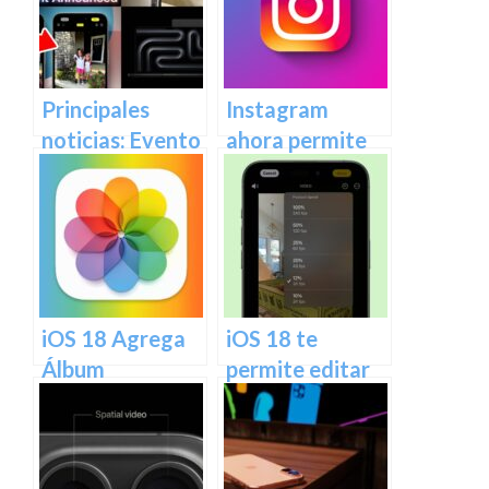
en 2D,
procesamiento
actualizaciones
computacional
de Persona,
– Título SEO:
modo invitado
¡Descubre cómo
Principales
Instagram
mejorado y más
Halide 2.15
noticias: Evento
ahora permite
– Actualización
revoluciona la
del iPhone 9 de
añadir texto y
de visionOS 2 de
fotografía sin
septiembre,
pegatinas a las
Apple: fotos
procesamiento
herramienta de
fotos:
espaciales en
computacional!
limpieza de
¡Descubre
2D, Persona
fotos iOS 18.1 y
cómo!
actualiza y más
más –
iOS 18 Agrega
iOS 18 te
Traducción al
Álbum
permite editar
Español: Evento
‘Recuperado’ en
la velocidad de
del iPhone 9 de
Fotos para
los videos con la
septiembre,
Restaurar Fotos
aplicación Fotos
herramienta de