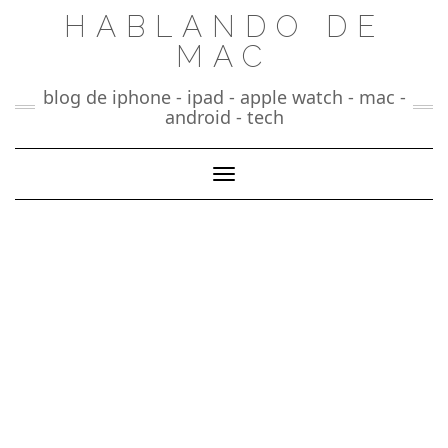
Saltar
HABLANDO DE
al
MAC
contenido
blog de iphone - ipad - apple watch - mac -
android - tech
Cambiar modo de navegación